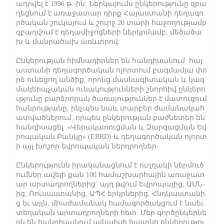
ադրվել է 1996 թ.-ին: Ներկայումս ընկերությունը զբա
ղեցնում է առաջատար դիրք Հայաստանի դեղագո
րծական շուկայում և շուրջ 20 տարի հաջողությամբ
զբաղվում է դեղամիջոցների ներկրմամբ, մեծածա
խ և մանրածախ առևտրով:
Ընկերության հիմնադիրներ են հանդիսանում հայ
աստանի դեղագործական ոլորտում բազմամյա փո
րձ ունեցող անձիք, որոնց մասնագիտական և կազ
մակերպչական ունակությունների շնորհիվ ընկերո
ւթյունը բարձրորակ ծառայություններ է մատուցում
հանրությանը, ինչպես նաև տարբեր ժամանակահ
ատվածներում, որպես ընկերության բաժնետեր են
հանդիսացել «Վերակառուցման և Զարգացման Եվ
րոպական Բանկը» (EBRD) և դեղագործական ոլորտ
ի այլ խոշոր եվրոպական ներդրողներ:
Ընկերությունն իրականացնում է ուղղակի ներմուծ
ումներ ավելի քան 100 համաշխարհային առաջատ
ար արտադրողներից` այդ թվում Եվրոպայից, ԱՄՆ-
ից, Ռուսաստանից, ԱՊՀ երկրներից, Հնդկաստանի
ց եւ այլն, միաժամանակ համագործակցում է նաեւ
տեղական արտադրողների հետ: Մեր գործընկերնե
րն են հանդիսանում այնպիսի հայտնի ընկերությու