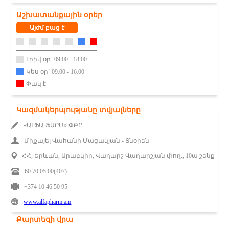
Աշխատանքային օրեր
Այժմ բաց է
Լրիվ օր` 09:00 - 18:00
Կես օր` 09:00 - 16:00
Փակ է
Կազմակերպությանը տվյալները
«ԱԼՖԱ-ՖԱՐՄ» ՓԲԸ
Միքայել Վահանի Մացակյան - Տնօրեն
ՀՀ, Երևան, Արաբկիր, Վաղարշ Վաղարշյան փող., 10ա շենք
60 70 05 00(407)
+374 10 46 50 95
www.alfapharm.am
Քարտեզի վրա