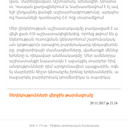
վան, Չարենցավան, Աշտարակ, Արմավիր, Արարա
տ, Կապան քաղաքներում և նախատեսվում է էլ ավ
ելի ընդլայնել ցանցի աշխարհագրությունը, այդպիս
ով հասանելի դառնալով ՀՀ ողջ տարածքում:
Մեր ընկերության աշխատակազմը բաղկացած է ա
վելի քան 650 աշխատակիցներից, որոնց թվում են ը
նկերության ուսուցման կենտրոնում շարունակակ
ան կրթություն ստացող բարձրակարգ դեղագետնե
րը, լոգիստիկայի մասնագետները, վաճառքի մենեջ
երները և ղեկավար անձնակազմը: Մեր ամենօրյա
աշխատանքի նպատակն է աջակցել տարբեր հիվ
անդությունների դեմ արդյունավետ պայքարին, օգն
ել մայրերին ճիշտ կերակրել իրենց երեխաներին, ա
ռաջարկել բարձրորակ կոսմետիկա և օպտիկա:
Տեղեկությունների վերջին թարմացումը`
20.11.2017.թ 21:24
2026 © 374.am - Բիզնես որոնողական համակարգ