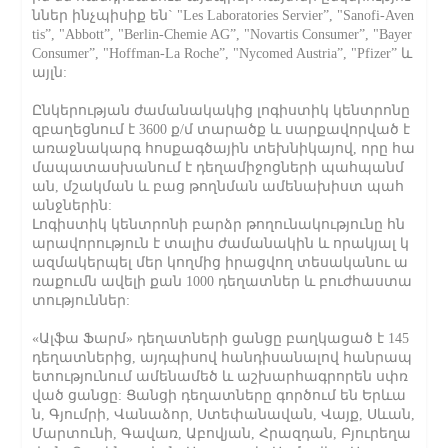
ններ ինչպիսիք են` "Les Laboratories Servier”, "Sanofi-Aven
tis”, "Abbott”, "Berlin-Chemie AG”, "Novartis Consumer”, "Bayer
Consumer”, "Hoffman-La Roche”, "Nycomed Austria”, "Pfizer” և
այլն:
Ընկերության ժամանակակից լոգիստիկ կենտրոնը
զբաղեցնում է 3600 ք/մ տարածք և սարքավորված է
առաջնակարգ հոսքագծային տեխնիկայով, որը հա
մապատասխանում է դեղամիջոցների պահպանմ
ան, մշակման և բաց թողնման ամենախիստ պահ
անջներին:
Լոգիստիկ կենտրոնի բարձր թողունակությունը հն
արավորություն է տալիս ժամանակին և որակյալ կ
ազմակերպել մեր կողմից իրացվող տեսականու ա
ռաքումն ավելի քան 1000 դեղատներ և բուժհաստա
տություններ:
«Ալֆա Ֆարմ» դեղատների ցանցը բաղկացած է 145
դեղատներից, այդպիսով հանդիսանալով հանրապ
ետությունում ամենամեծ և աշխարհագրորեն սփռ
ված ցանցը: Ցանցի դեղատները գործում են Երևա
ն, Գյումրի, Վանաձոր, Ստեփանավան, Վայք, Սևան,
Մարտունի, Գավառ, Աբովյան, Հրազդան, Բյուրեղա