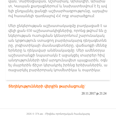
վան, Չարենցավան, Աշտարակ, Արմավիր, Արարա
տ, Կապան քաղաքներում և նախատեսվում է էլ ավ
ելի ընդլայնել ցանցի աշխարհագրությունը, այդպիս
ով հասանելի դառնալով ՀՀ ողջ տարածքում:
Մեր ընկերության աշխատակազմը բաղկացած է ա
վելի քան 650 աշխատակիցներից, որոնց թվում են ը
նկերության ուսուցման կենտրոնում շարունակակ
ան կրթություն ստացող բարձրակարգ դեղագետնե
րը, լոգիստիկայի մասնագետները, վաճառքի մենեջ
երները և ղեկավար անձնակազմը: Մեր ամենօրյա
աշխատանքի նպատակն է աջակցել տարբեր հիվ
անդությունների դեմ արդյունավետ պայքարին, օգն
ել մայրերին ճիշտ կերակրել իրենց երեխաներին, ա
ռաջարկել բարձրորակ կոսմետիկա և օպտիկա:
Տեղեկությունների վերջին թարմացումը`
20.11.2017.թ 21:24
2026 © 374.am - Բիզնես որոնողական համակարգ