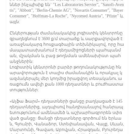
ններ ինչպիսիք են` "Les Laboratories Servier”, "Sanofi-Aven
tis”, "Abbott”, "Berlin-Chemie AG”, "Novartis Consumer”, "Bayer
Consumer”, "Hoffman-La Roche”, "Nycomed Austria”, "Pfizer” և
այլն:
Ընկերության ժամանակակից լոգիստիկ կենտրոնը
զբաղեցնում է 3600 ք/մ տարածք և սարքավորված է
առաջնակարգ հոսքագծային տեխնիկայով, որը հա
մապատասխանում է դեղամիջոցների պահպանմ
ան, մշակման և բաց թողնման ամենախիստ պահ
անջներին:
Լոգիստիկ կենտրոնի բարձր թողունակությունը հն
արավորություն է տալիս ժամանակին և որակյալ կ
ազմակերպել մեր կողմից իրացվող տեսականու ա
ռաքումն ավելի քան 1000 դեղատներ և բուժհաստա
տություններ:
«Ալֆա Ֆարմ» դեղատների ցանցը բաղկացած է 145
դեղատներից, այդպիսով հանդիսանալով հանրապ
ետությունում ամենամեծ և աշխարհագրորեն սփռ
ված ցանցը: Ցանցի դեղատները գործում են Երևա
ն, Գյումրի, Վանաձոր, Ստեփանավան, Վայք, Սևան,
Մարտունի, Գավառ, Աբովյան, Հրազդան, Բյուրեղա