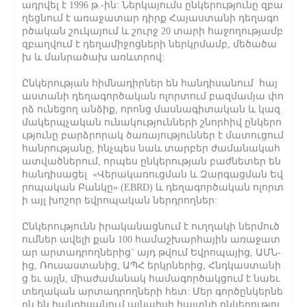
ադրվել է 1996 թ.-ին: Ներկայումս ընկերությունը զբա
ղեցնում է առաջատար դիրք Հայաստանի դեղագո
րծական շուկայում և շուրջ 20 տարի հաջողությամբ
զբաղվում է դեղամիջոցների ներկրմամբ, մեծածա
խ և մանրածախ առևտրով:
Ընկերության հիմնադիրներ են հանդիսանում հայ
աստանի դեղագործական ոլորտում բազմամյա փո
րձ ունեցող անձիք, որոնց մասնագիտական և կազ
մակերպչական ունակությունների շնորհիվ ընկերո
ւթյունը բարձրորակ ծառայություններ է մատուցում
հանրությանը, ինչպես նաև տարբեր ժամանակահ
ատվածներում, որպես ընկերության բաժնետեր են
հանդիսացել «Վերակառուցման և Զարգացման Եվ
րոպական Բանկը» (EBRD) և դեղագործական ոլորտ
ի այլ խոշոր եվրոպական ներդրողներ:
Ընկերությունն իրականացնում է ուղղակի ներմուծ
ումներ ավելի քան 100 համաշխարհային առաջատ
ար արտադրողներից` այդ թվում Եվրոպայից, ԱՄՆ-
ից, Ռուսաստանից, ԱՊՀ երկրներից, Հնդկաստանի
ց եւ այլն, միաժամանակ համագործակցում է նաեւ
տեղական արտադրողների հետ: Մեր գործընկերնե
րն են հանդիսանում այնպիսի հայտնի ընկերությու