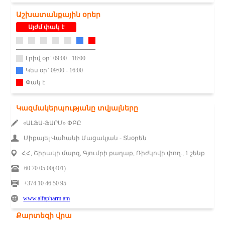
Աշխատանքային օրեր
Այժմ փակ է
Լրիվ օր` 09:00 - 18:00
Կես օր` 09:00 - 16:00
Փակ է
Կազմակերպությանը տվյալները
«ԱԼՖԱ-ՖԱՐՄ» ՓԲԸ
Միքայել Վահանի Մացակյան - Տնօրեն
ՀՀ, Շիրակի մարզ, Գյումրի քաղաք, Ռիժկովի փող., 1 շենք
60 70 05 00(401)
+374 10 46 50 95
www.alfapharm.am
Քարտեզի վրա